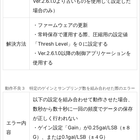
Ver.2.6.1.0より古いものを使用して設定した
場合のみ）
・ファームウェアの更新
・常時保存で運用する際、圧縮用の設定値
解決方法
「Thresh Level」を０に設定する
・Ver.2.6.1.0以降の制御アプリケーションを
使用する
動作不良３ 特定のゲインとサンプリング数を組み合わせた際のエラー
以下の設定を組み合わせて動作させた場合、
数秒から数十秒に一回の頻度でデータの保存
が正しく行われない
エラー内
・ゲイン設定「Gain」が0.25gal/LSB（±８
容
G）、または0.1gal/LSB（±４G）