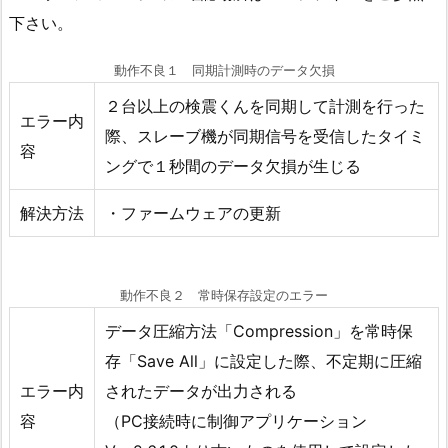
下さい。
動作不良１ 同期計測時のデータ欠損
２台以上の検震くんを同期して計測を行った
エラー内
際、スレーブ機が同期信号を受信したタイミ
容
ングで１秒間のデータ欠損が生じる
解決方法
・ファームウェアの更新
動作不良２ 常時保存設定のエラー
データ圧縮方法「Compression」を常時保
存「Save All」に設定した際、不定期に圧縮
エラー内
されたデータが出力される
容
（PC接続時に制御アプリケーション