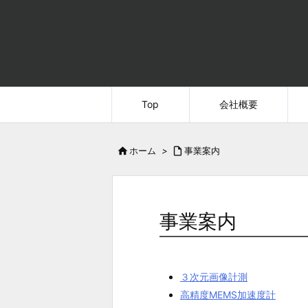
Top
会社概要

ホーム
>

事業案内
事業案内
３次元画像計測
高精度MEMS加速度計