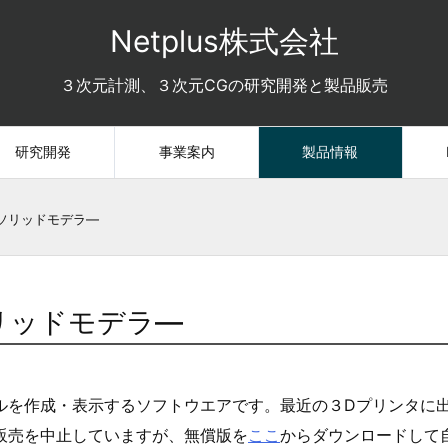
Netplus株式会社
３次元計測、３次元CGの研究開発と製品販売
研究開発
事業案内
製品情報
ソリッドモデラ―
リッドモデラ―
ルを作成・表示するソフトウエアです。最近の３Dプリンタに出
販売を中止していますが、無償版を
ここ
からダウンロードして