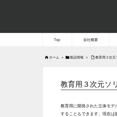
Top
会社概要

ホーム
>

製品情報
>

教育用３次元
教育用３次元ソ
教育用に開発された立体モデ
することもできます。現在は