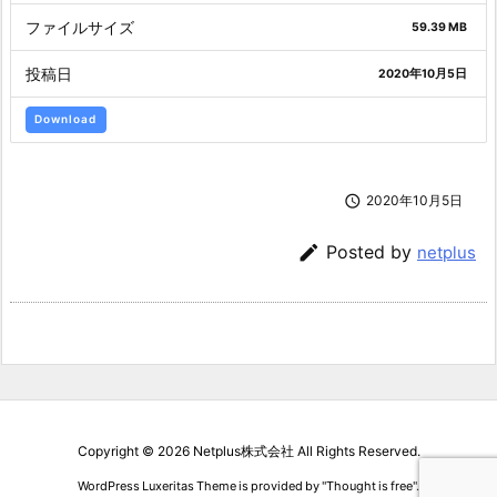
ファイルサイズ
59.39 MB
投稿日
2020年10月5日
Download

2020年10月5日

Posted by
netplus
Copyright ©
2026
Netplus株式会社
All Rights Reserved.
WordPress Luxeritas Theme is provided by "
Thought is free
".