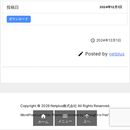
投稿日
2024年12月1日
ダウンロード

2024年12月1日

Posted by
netplus
Copyright ©
2026
Netplus株式会社
All Rights Reserved.


WordPress Luxeritas Theme is provided by "
Thought is free
".

メニュー
上へ
ホーム